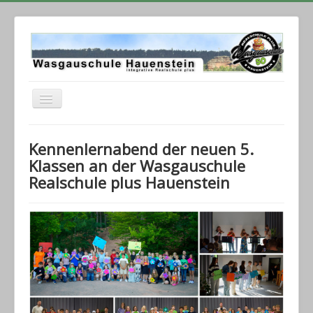
Navigation
an/aus
Home
Kennenlernabend der neuen 5.
Wir über uns
Klassen an der Wasgauschule
Realschule plus Hauenstein
Unser Plus
Ganztagsschule
Termine
Unser Schulleben
Unser Bahnhof
Nextcloud